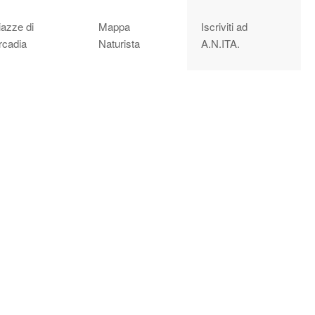
iazze di
Mappa
Iscriviti ad
rcadia
Naturista
A.N.ITA.