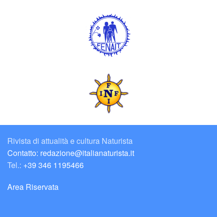
Rivista di attualità e cultura Naturista
Contatto: redazione@italianaturista.it
Tel.:
+39 346 1195466
Area Riservata