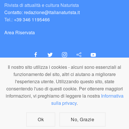
Rivista di attualità e cultura Naturista
Contatto: redazione@italianaturista.it
Tel.:
+39 346 1195466
Area Riservata
Il nostro sito utilizza i cookies - alcuni sono essenziali al
italiaNATURISTA
funzionamento del sito, altri ci aiutano a migliorare
Editore e Redazione
l'esperienza utente. Utilizzando questo sito, state
A.N.ITA. Associazione Naturista Italiana (APS)
consentendo l'uso di questi cookie. Per ottenere maggiori
C.F. 80203710159
informazioni, vi preghiamo di leggere la nostra
Informativa
sulla privacy
.
© A.N.ITA. - Tutto il materiale pubblicato in questo sito è di proprietà di
A.N.ITA. - Associazione Naturista Italiana aps (o dei relativi autori,
dove specificato). È vietato l'utilizzo, la copia, la riproduzione o la
divulgazione a fini commerciali dei materiali in qualunque forma e
Ok
No, Grazie
formato senza citazione della fonte. I loghi A.N.ITA. e italiaNATURISTA
sono marchi registrati nel 2019.