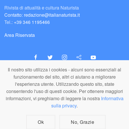
Rivista di attualità e cultura Naturista
Contatto: redazione@italianaturista.it
Tel.:
+39 346 1195466
Area Riservata
Il nostro sito utilizza i cookies - alcuni sono essenziali al
italiaNATURISTA
funzionamento del sito, altri ci aiutano a migliorare
Editore e Redazione
l'esperienza utente. Utilizzando questo sito, state
A.N.ITA. Associazione Naturista Italiana (APS)
consentendo l'uso di questi cookie. Per ottenere maggiori
C.F. 80203710159
informazioni, vi preghiamo di leggere la nostra
Informativa
sulla privacy
.
© A.N.ITA. - Tutto il materiale pubblicato in questo sito è di proprietà di
A.N.ITA. - Associazione Naturista Italiana aps (o dei relativi autori,
dove specificato). È vietato l'utilizzo, la copia, la riproduzione o la
divulgazione a fini commerciali dei materiali in qualunque forma e
Ok
No, Grazie
formato senza citazione della fonte. I loghi A.N.ITA. e italiaNATURISTA
sono marchi registrati nel 2019.