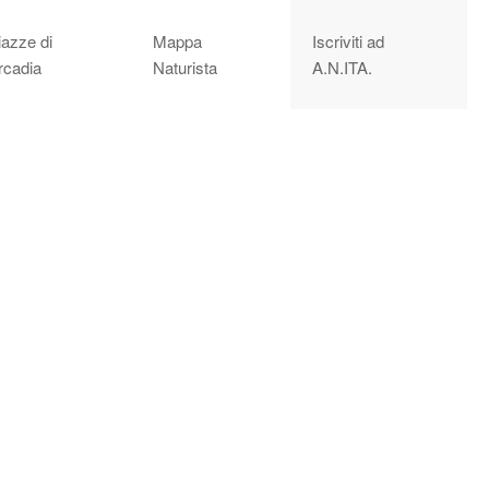
iazze di
Mappa
Iscriviti ad
rcadia
Naturista
A.N.ITA.