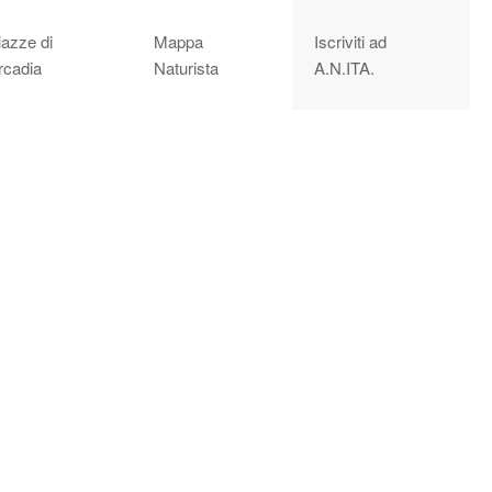
iazze di
Mappa
Iscriviti ad
rcadia
Naturista
A.N.ITA.