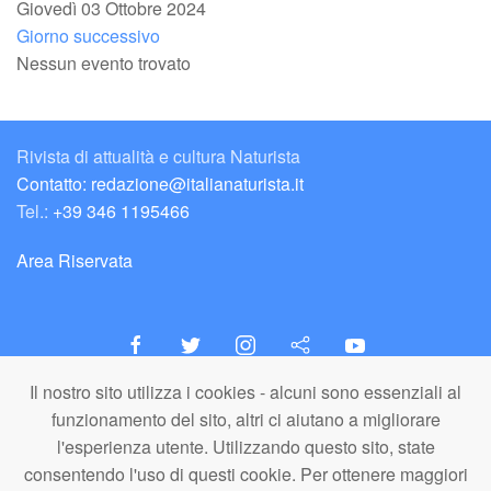
Giovedì 03 Ottobre 2024
Giorno successivo
Nessun evento trovato
Rivista di attualità e cultura Naturista
Contatto: redazione@italianaturista.it
Tel.:
+39 346 1195466
Area Riservata
Il nostro sito utilizza i cookies - alcuni sono essenziali al
italiaNATURISTA
funzionamento del sito, altri ci aiutano a migliorare
Editore e Redazione
l'esperienza utente. Utilizzando questo sito, state
A.N.ITA. Associazione Naturista Italiana (APS)
consentendo l'uso di questi cookie. Per ottenere maggiori
C.F. 80203710159