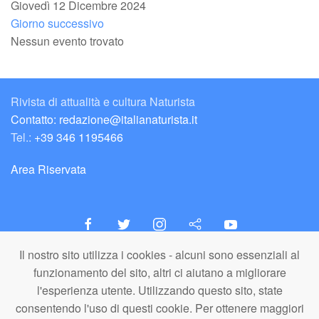
Giovedì 12 Dicembre 2024
Giorno successivo
Nessun evento trovato
Rivista di attualità e cultura Naturista
Contatto: redazione@italianaturista.it
Tel.:
+39 346 1195466
Area Riservata
Il nostro sito utilizza i cookies - alcuni sono essenziali al
italiaNATURISTA
funzionamento del sito, altri ci aiutano a migliorare
Editore e Redazione
l'esperienza utente. Utilizzando questo sito, state
A.N.ITA. Associazione Naturista Italiana (APS)
consentendo l'uso di questi cookie. Per ottenere maggiori
C.F. 80203710159