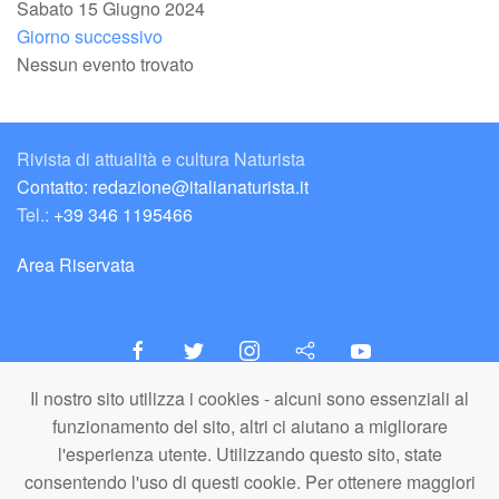
Sabato 15 Giugno 2024
Giorno successivo
Nessun evento trovato
Rivista di attualità e cultura Naturista
Contatto: redazione@italianaturista.it
Tel.:
+39 346 1195466
Area Riservata
Il nostro sito utilizza i cookies - alcuni sono essenziali al
italiaNATURISTA
funzionamento del sito, altri ci aiutano a migliorare
Editore e Redazione
l'esperienza utente. Utilizzando questo sito, state
A.N.ITA. Associazione Naturista Italiana (APS)
consentendo l'uso di questi cookie. Per ottenere maggiori
C.F. 80203710159