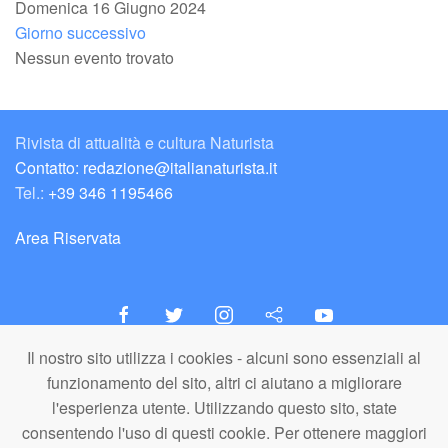
Domenica 16 Giugno 2024
Giorno successivo
Nessun evento trovato
Rivista di attualità e cultura Naturista
Contatto: redazione@italianaturista.it
Tel.:
+39 346 1195466
Area Riservata
Il nostro sito utilizza i cookies - alcuni sono essenziali al
italiaNATURISTA
funzionamento del sito, altri ci aiutano a migliorare
Editore e Redazione
l'esperienza utente. Utilizzando questo sito, state
A.N.ITA. Associazione Naturista Italiana (APS)
consentendo l'uso di questi cookie. Per ottenere maggiori
C.F. 80203710159