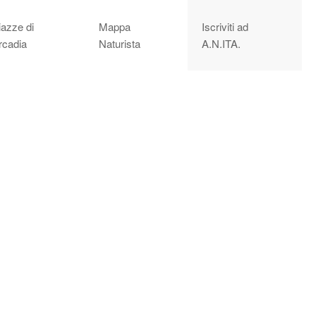
iazze di
Mappa
Iscriviti ad
rcadia
Naturista
A.N.ITA.