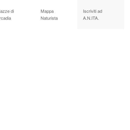
iazze di
Mappa
Iscriviti ad
rcadia
Naturista
A.N.ITA.