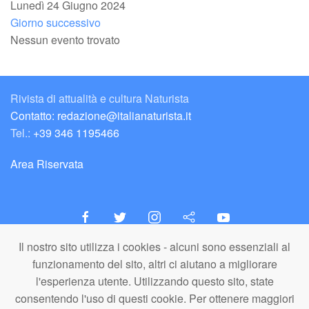
Lunedì 24 Giugno 2024
Giorno successivo
Nessun evento trovato
Rivista di attualità e cultura Naturista
Contatto: redazione@italianaturista.it
Tel.:
+39 346 1195466
Area Riservata
Il nostro sito utilizza i cookies - alcuni sono essenziali al
italiaNATURISTA
funzionamento del sito, altri ci aiutano a migliorare
Editore e Redazione
l'esperienza utente. Utilizzando questo sito, state
A.N.ITA. Associazione Naturista Italiana (APS)
consentendo l'uso di questi cookie. Per ottenere maggiori
C.F. 80203710159