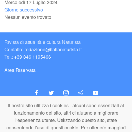
Mercoledì 17 Luglio 2024
Giorno successivo
Nessun evento trovato
Rivista di attualità e cultura Naturista
Contatto: redazione@italianaturista.it
Tel.:
+39 346 1195466
Area Riservata
Il nostro sito utilizza i cookies - alcuni sono essenziali al
italiaNATURISTA
funzionamento del sito, altri ci aiutano a migliorare
Editore e Redazione
l'esperienza utente. Utilizzando questo sito, state
A.N.ITA. Associazione Naturista Italiana (APS)
consentendo l'uso di questi cookie. Per ottenere maggiori
C.F. 80203710159