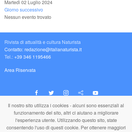
Martedì 02 Luglio 2024
Giorno successivo
Nessun evento trovato
Rivista di attualità e cultura Naturista
Contatto: redazione@italianaturista.it
Tel.:
+39 346 1195466
Area Riservata
Il nostro sito utilizza i cookies - alcuni sono essenziali al
italiaNATURISTA
funzionamento del sito, altri ci aiutano a migliorare
Editore e Redazione
l'esperienza utente. Utilizzando questo sito, state
A.N.ITA. Associazione Naturista Italiana (APS)
consentendo l'uso di questi cookie. Per ottenere maggiori
C.F. 80203710159