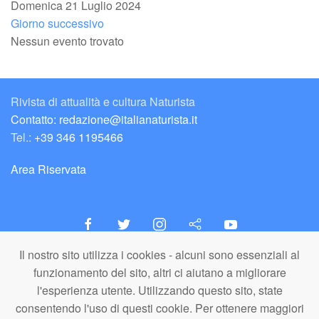
Domenica 21 Luglio 2024
Giorno successivo
Nessun evento trovato
Rivista di attualità e cultura Naturista
Contatto: redazione@italianaturista.it
Tel.:
+39 346 1195466
Area Riservata
Il nostro sito utilizza i cookies - alcuni sono essenziali al
italiaNATURISTA
funzionamento del sito, altri ci aiutano a migliorare
Editore e Redazione
l'esperienza utente. Utilizzando questo sito, state
A.N.ITA. Associazione Naturista Italiana (APS)
consentendo l'uso di questi cookie. Per ottenere maggiori
C.F. 80203710159