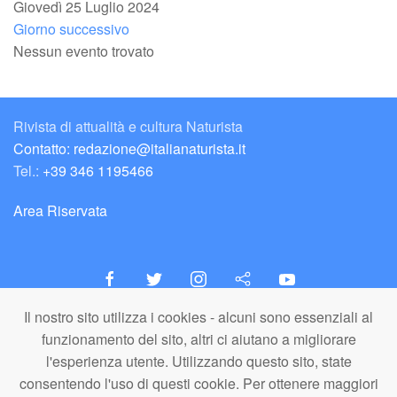
Giovedì 25 Luglio 2024
Giorno successivo
Nessun evento trovato
Rivista di attualità e cultura Naturista
Contatto: redazione@italianaturista.it
Tel.:
+39 346 1195466
Area Riservata
Il nostro sito utilizza i cookies - alcuni sono essenziali al
italiaNATURISTA
funzionamento del sito, altri ci aiutano a migliorare
Editore e Redazione
l'esperienza utente. Utilizzando questo sito, state
A.N.ITA. Associazione Naturista Italiana (APS)
consentendo l'uso di questi cookie. Per ottenere maggiori
C.F. 80203710159