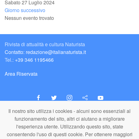
Sabato 27 Luglio 2024
Giorno successivo
Nessun evento trovato
Rivista di attualità e cultura Naturista
Contatto: redazione@italianaturista.it
Tel.:
+39 346 1195466
Area Riservata
Il nostro sito utilizza i cookies - alcuni sono essenziali al
italiaNATURISTA
funzionamento del sito, altri ci aiutano a migliorare
Editore e Redazione
l'esperienza utente. Utilizzando questo sito, state
A.N.ITA. Associazione Naturista Italiana (APS)
consentendo l'uso di questi cookie. Per ottenere maggiori
C.F. 80203710159