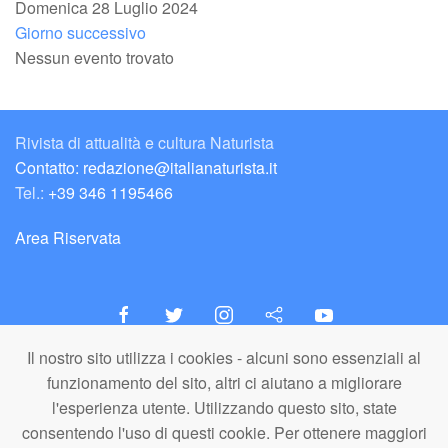
Domenica 28 Luglio 2024
Giorno successivo
Nessun evento trovato
Rivista di attualità e cultura Naturista
Contatto: redazione@italianaturista.it
Tel.:
+39 346 1195466
Area Riservata
Il nostro sito utilizza i cookies - alcuni sono essenziali al
italiaNATURISTA
funzionamento del sito, altri ci aiutano a migliorare
Editore e Redazione
l'esperienza utente. Utilizzando questo sito, state
A.N.ITA. Associazione Naturista Italiana (APS)
consentendo l'uso di questi cookie. Per ottenere maggiori
C.F. 80203710159