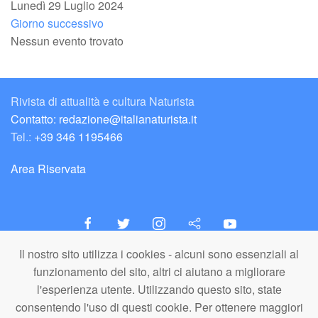
Lunedì 29 Luglio 2024
Giorno successivo
Nessun evento trovato
Rivista di attualità e cultura Naturista
Contatto: redazione@italianaturista.it
Tel.:
+39 346 1195466
Area Riservata
Il nostro sito utilizza i cookies - alcuni sono essenziali al
italiaNATURISTA
funzionamento del sito, altri ci aiutano a migliorare
Editore e Redazione
l'esperienza utente. Utilizzando questo sito, state
A.N.ITA. Associazione Naturista Italiana (APS)
consentendo l'uso di questi cookie. Per ottenere maggiori
C.F. 80203710159