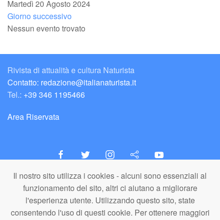
Martedì 20 Agosto 2024
Giorno successivo
Nessun evento trovato
Rivista di attualità e cultura Naturista
Contatto: redazione@italianaturista.it
Tel.:
+39 346 1195466
Area Riservata
Il nostro sito utilizza i cookies - alcuni sono essenziali al
italiaNATURISTA
funzionamento del sito, altri ci aiutano a migliorare
Editore e Redazione
l'esperienza utente. Utilizzando questo sito, state
A.N.ITA. Associazione Naturista Italiana (APS)
consentendo l'uso di questi cookie. Per ottenere maggiori
C.F. 80203710159