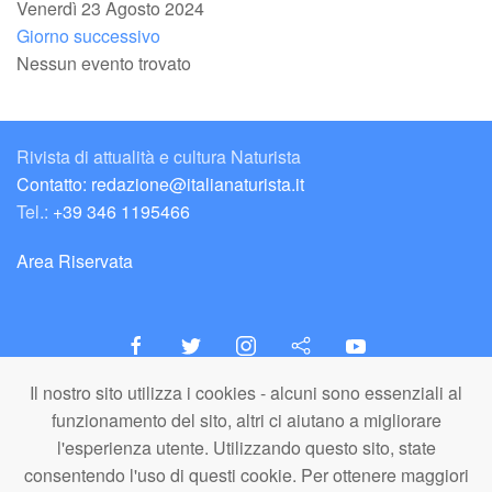
Venerdì 23 Agosto 2024
Giorno successivo
Nessun evento trovato
Rivista di attualità e cultura Naturista
Contatto: redazione@italianaturista.it
Tel.:
+39 346 1195466
Area Riservata
Il nostro sito utilizza i cookies - alcuni sono essenziali al
italiaNATURISTA
funzionamento del sito, altri ci aiutano a migliorare
Editore e Redazione
l'esperienza utente. Utilizzando questo sito, state
A.N.ITA. Associazione Naturista Italiana (APS)
consentendo l'uso di questi cookie. Per ottenere maggiori
C.F. 80203710159