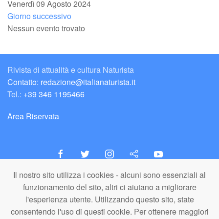
Venerdì 09 Agosto 2024
Giorno successivo
Nessun evento trovato
Rivista di attualità e cultura Naturista
Contatto: redazione@italianaturista.it
Tel.:
+39 346 1195466
Area Riservata
Il nostro sito utilizza i cookies - alcuni sono essenziali al
italiaNATURISTA
funzionamento del sito, altri ci aiutano a migliorare
Editore e Redazione
l'esperienza utente. Utilizzando questo sito, state
A.N.ITA. Associazione Naturista Italiana (APS)
consentendo l'uso di questi cookie. Per ottenere maggiori
C.F. 80203710159