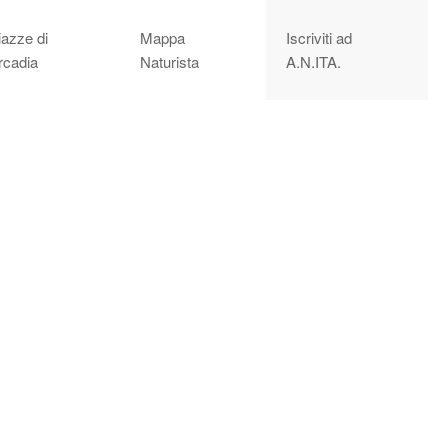
iazze di
Mappa
Iscriviti ad
rcadia
Naturista
A.N.ITA.