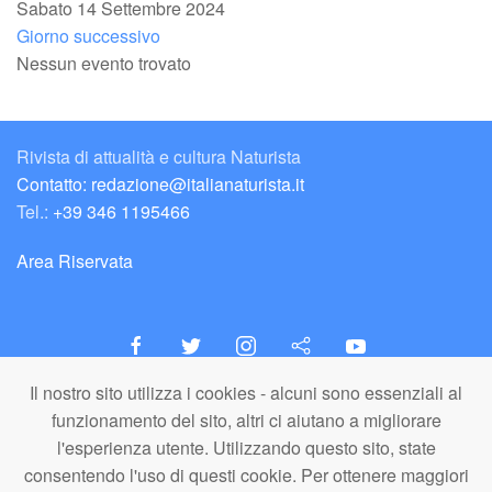
Sabato 14 Settembre 2024
Giorno successivo
Nessun evento trovato
Rivista di attualità e cultura Naturista
Contatto: redazione@italianaturista.it
Tel.:
+39 346 1195466
Area Riservata
Il nostro sito utilizza i cookies - alcuni sono essenziali al
italiaNATURISTA
funzionamento del sito, altri ci aiutano a migliorare
Editore e Redazione
l'esperienza utente. Utilizzando questo sito, state
A.N.ITA. Associazione Naturista Italiana (APS)
consentendo l'uso di questi cookie. Per ottenere maggiori
C.F. 80203710159