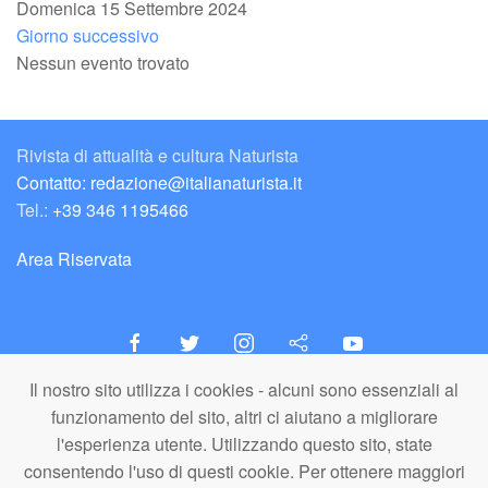
Domenica 15 Settembre 2024
Giorno successivo
Nessun evento trovato
Rivista di attualità e cultura Naturista
Contatto: redazione@italianaturista.it
Tel.:
+39 346 1195466
Area Riservata
Il nostro sito utilizza i cookies - alcuni sono essenziali al
italiaNATURISTA
funzionamento del sito, altri ci aiutano a migliorare
Editore e Redazione
l'esperienza utente. Utilizzando questo sito, state
A.N.ITA. Associazione Naturista Italiana (APS)
consentendo l'uso di questi cookie. Per ottenere maggiori
C.F. 80203710159