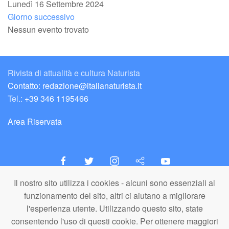
Lunedì 16 Settembre 2024
Giorno successivo
Nessun evento trovato
Rivista di attualità e cultura Naturista
Contatto: redazione@italianaturista.it
Tel.:
+39 346 1195466
Area Riservata
Il nostro sito utilizza i cookies - alcuni sono essenziali al
italiaNATURISTA
funzionamento del sito, altri ci aiutano a migliorare
Editore e Redazione
l'esperienza utente. Utilizzando questo sito, state
A.N.ITA. Associazione Naturista Italiana (APS)
consentendo l'uso di questi cookie. Per ottenere maggiori
C.F. 80203710159