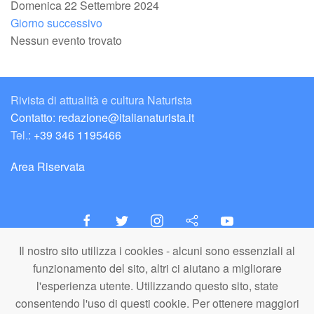
Domenica 22 Settembre 2024
Giorno successivo
Nessun evento trovato
Rivista di attualità e cultura Naturista
Contatto: redazione@italianaturista.it
Tel.:
+39 346 1195466
Area Riservata
Il nostro sito utilizza i cookies - alcuni sono essenziali al
italiaNATURISTA
funzionamento del sito, altri ci aiutano a migliorare
Editore e Redazione
l'esperienza utente. Utilizzando questo sito, state
A.N.ITA. Associazione Naturista Italiana (APS)
consentendo l'uso di questi cookie. Per ottenere maggiori
C.F. 80203710159