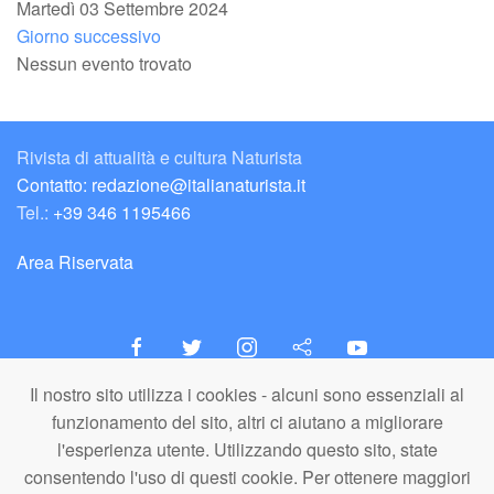
Martedì 03 Settembre 2024
Giorno successivo
Nessun evento trovato
Rivista di attualità e cultura Naturista
Contatto: redazione@italianaturista.it
Tel.:
+39 346 1195466
Area Riservata
Il nostro sito utilizza i cookies - alcuni sono essenziali al
italiaNATURISTA
funzionamento del sito, altri ci aiutano a migliorare
Editore e Redazione
l'esperienza utente. Utilizzando questo sito, state
A.N.ITA. Associazione Naturista Italiana (APS)
consentendo l'uso di questi cookie. Per ottenere maggiori
C.F. 80203710159