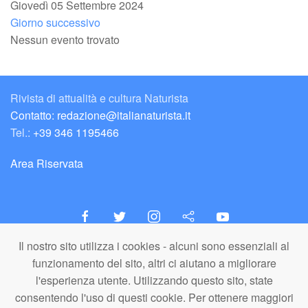
Giovedì 05 Settembre 2024
Giorno successivo
Nessun evento trovato
Rivista di attualità e cultura Naturista
Contatto: redazione@italianaturista.it
Tel.:
+39 346 1195466
Area Riservata
Il nostro sito utilizza i cookies - alcuni sono essenziali al
italiaNATURISTA
funzionamento del sito, altri ci aiutano a migliorare
Editore e Redazione
l'esperienza utente. Utilizzando questo sito, state
A.N.ITA. Associazione Naturista Italiana (APS)
consentendo l'uso di questi cookie. Per ottenere maggiori
C.F. 80203710159