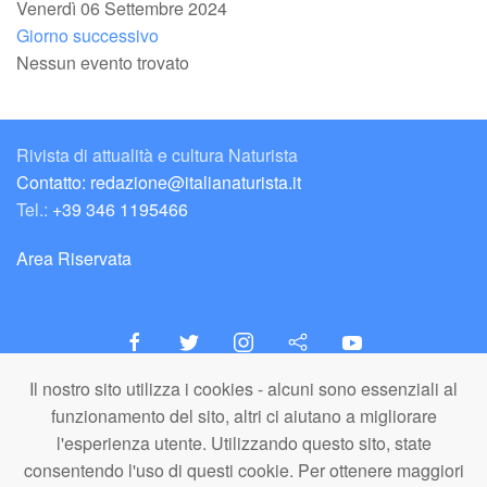
Venerdì 06 Settembre 2024
Giorno successivo
Nessun evento trovato
Rivista di attualità e cultura Naturista
Contatto: redazione@italianaturista.it
Tel.:
+39 346 1195466
Area Riservata
Il nostro sito utilizza i cookies - alcuni sono essenziali al
italiaNATURISTA
funzionamento del sito, altri ci aiutano a migliorare
Editore e Redazione
l'esperienza utente. Utilizzando questo sito, state
A.N.ITA. Associazione Naturista Italiana (APS)
consentendo l'uso di questi cookie. Per ottenere maggiori
C.F. 80203710159