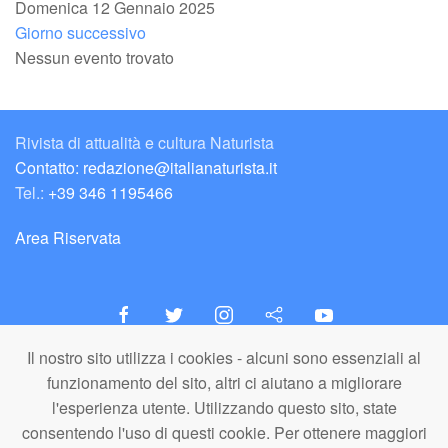
Domenica 12 Gennaio 2025
Giorno successivo
Nessun evento trovato
Rivista di attualità e cultura Naturista
Contatto: redazione@italianaturista.it
Tel.:
+39 346 1195466
Area Riservata
Il nostro sito utilizza i cookies - alcuni sono essenziali al
italiaNATURISTA
funzionamento del sito, altri ci aiutano a migliorare
Editore e Redazione
l'esperienza utente. Utilizzando questo sito, state
A.N.ITA. Associazione Naturista Italiana (APS)
consentendo l'uso di questi cookie. Per ottenere maggiori
C.F. 80203710159