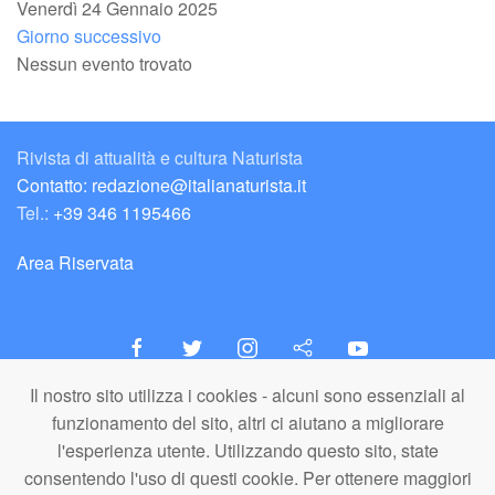
Venerdì 24 Gennaio 2025
Giorno successivo
Nessun evento trovato
Rivista di attualità e cultura Naturista
Contatto: redazione@italianaturista.it
Tel.:
+39 346 1195466
Area Riservata
Il nostro sito utilizza i cookies - alcuni sono essenziali al
italiaNATURISTA
funzionamento del sito, altri ci aiutano a migliorare
Editore e Redazione
l'esperienza utente. Utilizzando questo sito, state
A.N.ITA. Associazione Naturista Italiana (APS)
consentendo l'uso di questi cookie. Per ottenere maggiori
C.F. 80203710159