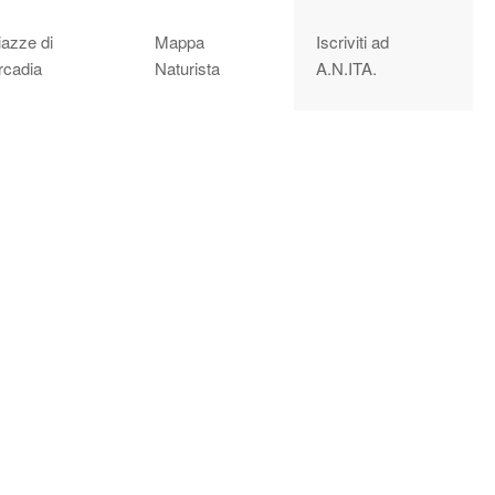
iazze di
Mappa
Iscriviti ad
rcadia
Naturista
A.N.ITA.