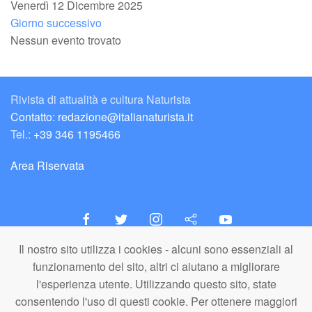
Venerdì 12 Dicembre 2025
Giorno successivo
Nessun evento trovato
Rivista di attualità e cultura Naturista
Contatto: redazione@italianaturista.it
Tel.:
+39 346 1195466
Area Riservata
Il nostro sito utilizza i cookies - alcuni sono essenziali al
italiaNATURISTA
funzionamento del sito, altri ci aiutano a migliorare
Editore e Redazione
l'esperienza utente. Utilizzando questo sito, state
A.N.ITA. Associazione Naturista Italiana (APS)
consentendo l'uso di questi cookie. Per ottenere maggiori
C.F. 80203710159