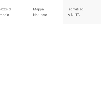
iazze di
Mappa
Iscriviti ad
rcadia
Naturista
A.N.ITA.