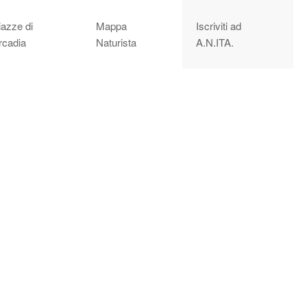
iazze di
Mappa
Iscriviti ad
rcadia
Naturista
A.N.ITA.