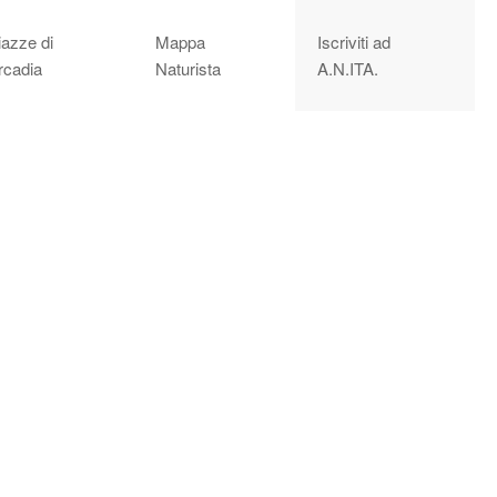
iazze di
Mappa
Iscriviti ad
rcadia
Naturista
A.N.ITA.