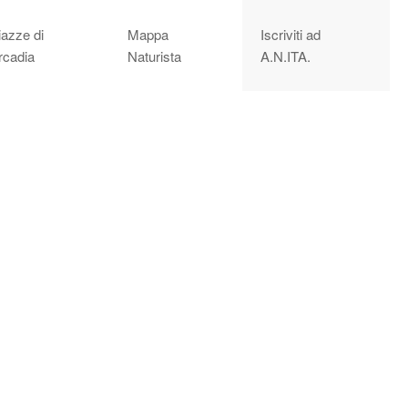
iazze di
Mappa
Iscriviti ad
rcadia
Naturista
A.N.ITA.