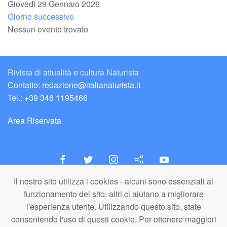
Giovedì 29 Gennaio 2026
Giorno successivo
Nessun evento trovato
Rivista di attualità e cultura Naturista
Contatto: redazione@italianaturista.it
Tel.:
+39 346 1195466
Area Riservata
Il nostro sito utilizza i cookies - alcuni sono essenziali al
italiaNATURISTA
funzionamento del sito, altri ci aiutano a migliorare
Editore e Redazione
l'esperienza utente. Utilizzando questo sito, state
A.N.ITA. Associazione Naturista Italiana (APS)
consentendo l'uso di questi cookie. Per ottenere maggiori
C.F. 80203710159