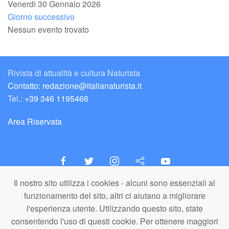
Venerdì 30 Gennaio 2026
Giorno successivo
Nessun evento trovato
Rivista di attualità e cultura Naturista
Contatto: redazione@italianaturista.it
Tel.:
+39 346 1195466
Area Riservata
Il nostro sito utilizza i cookies - alcuni sono essenziali al
italiaNATURISTA
funzionamento del sito, altri ci aiutano a migliorare
Editore e Redazione
l'esperienza utente. Utilizzando questo sito, state
A.N.ITA. Associazione Naturista Italiana (APS)
consentendo l'uso di questi cookie. Per ottenere maggiori
C.F. 80203710159