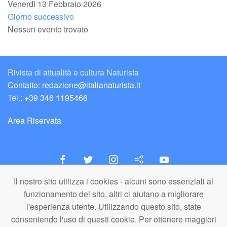
Venerdì 13 Febbraio 2026
Giorno successivo
Nessun evento trovato
Rivista di attualità e cultura Naturista
Contatto: redazione@italianaturista.it
Tel.:
+39 346 1195466
Area Riservata
Il nostro sito utilizza i cookies - alcuni sono essenziali al
italiaNATURISTA
funzionamento del sito, altri ci aiutano a migliorare
Editore e Redazione
l'esperienza utente. Utilizzando questo sito, state
A.N.ITA. Associazione Naturista Italiana (APS)
consentendo l'uso di questi cookie. Per ottenere maggiori
C.F. 80203710159