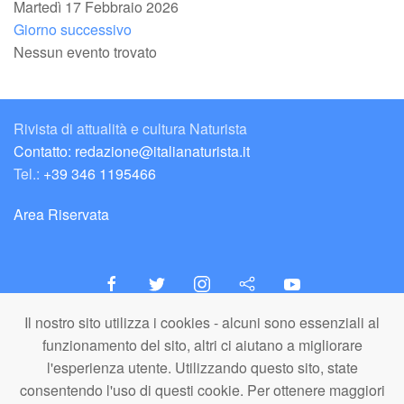
Martedì 17 Febbraio 2026
Giorno successivo
Nessun evento trovato
Rivista di attualità e cultura Naturista
Contatto: redazione@italianaturista.it
Tel.:
+39 346 1195466
Area Riservata
Il nostro sito utilizza i cookies - alcuni sono essenziali al
italiaNATURISTA
funzionamento del sito, altri ci aiutano a migliorare
Editore e Redazione
l'esperienza utente. Utilizzando questo sito, state
A.N.ITA. Associazione Naturista Italiana (APS)
consentendo l'uso di questi cookie. Per ottenere maggiori
C.F. 80203710159