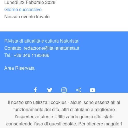
Lunedì 23 Febbraio 2026
Giorno successivo
Nessun evento trovato
Rivista di attualità e cultura Naturista
Contatto: redazione@italianaturista.it
Tel.:
+39 346 1195466
Area Riservata
Il nostro sito utilizza i cookies - alcuni sono essenziali al
italiaNATURISTA
funzionamento del sito, altri ci aiutano a migliorare
Editore e Redazione
l'esperienza utente. Utilizzando questo sito, state
A.N.ITA. Associazione Naturista Italiana (APS)
consentendo l'uso di questi cookie. Per ottenere maggiori
C.F. 80203710159