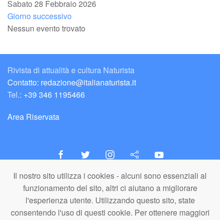
Sabato 28 Febbraio 2026
Giorno successivo
Nessun evento trovato
Rivista di attualità e cultura Naturista
Contatto: redazione@italianaturista.it
Tel.:
+39 346 1195466
Area Riservata
Il nostro sito utilizza i cookies - alcuni sono essenziali al
italiaNATURISTA
funzionamento del sito, altri ci aiutano a migliorare
Editore e Redazione
l'esperienza utente. Utilizzando questo sito, state
A.N.ITA. Associazione Naturista Italiana (APS)
consentendo l'uso di questi cookie. Per ottenere maggiori
C.F. 80203710159