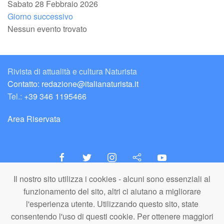
Sabato 28 Febbraio 2026
Giorno successivo
Nessun evento trovato
Rivista di attualità e cultura Naturista
Contatto: redazione@italianaturista.it
Tel.:
+39 346 1195466
Area Riservata
Il nostro sito utilizza i cookies - alcuni sono essenziali al
italiaNATURISTA
funzionamento del sito, altri ci aiutano a migliorare
Editore e Redazione
l'esperienza utente. Utilizzando questo sito, state
A.N.ITA. Associazione Naturista Italiana (APS)
consentendo l'uso di questi cookie. Per ottenere maggiori
C.F. 80203710159