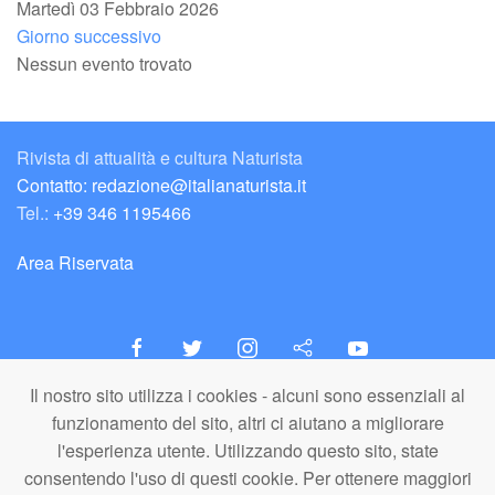
Martedì 03 Febbraio 2026
Giorno successivo
Nessun evento trovato
Rivista di attualità e cultura Naturista
Contatto: redazione@italianaturista.it
Tel.:
+39 346 1195466
Area Riservata
Il nostro sito utilizza i cookies - alcuni sono essenziali al
italiaNATURISTA
funzionamento del sito, altri ci aiutano a migliorare
Editore e Redazione
l'esperienza utente. Utilizzando questo sito, state
A.N.ITA. Associazione Naturista Italiana (APS)
consentendo l'uso di questi cookie. Per ottenere maggiori
C.F. 80203710159