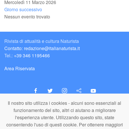
Mercoledì 11 Marzo 2026
Giorno successivo
Nessun evento trovato
Rivista di attualità e cultura Naturista
Contatto: redazione@italianaturista.it
Tel.:
+39 346 1195466
Area Riservata
Il nostro sito utilizza i cookies - alcuni sono essenziali al
italiaNATURISTA
funzionamento del sito, altri ci aiutano a migliorare
Editore e Redazione
l'esperienza utente. Utilizzando questo sito, state
A.N.ITA. Associazione Naturista Italiana (APS)
consentendo l'uso di questi cookie. Per ottenere maggiori
C.F. 80203710159