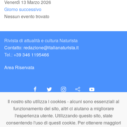
Venerdì 13 Marzo 2026
Giorno successivo
Nessun evento trovato
Rivista di attualità e cultura Naturista
Contatto: redazione@italianaturista.it
Tel.:
+39 346 1195466
Area Riservata
Il nostro sito utilizza i cookies - alcuni sono essenziali al
italiaNATURISTA
funzionamento del sito, altri ci aiutano a migliorare
Editore e Redazione
l'esperienza utente. Utilizzando questo sito, state
A.N.ITA. Associazione Naturista Italiana (APS)
consentendo l'uso di questi cookie. Per ottenere maggiori
C.F. 80203710159