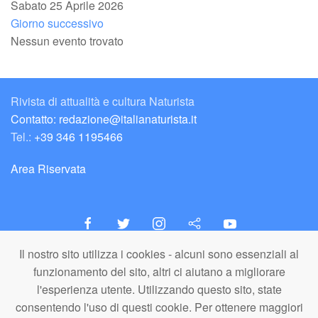
Sabato 25 Aprile 2026
Giorno successivo
Nessun evento trovato
Rivista di attualità e cultura Naturista
Contatto: redazione@italianaturista.it
Tel.:
+39 346 1195466
Area Riservata
Il nostro sito utilizza i cookies - alcuni sono essenziali al
italiaNATURISTA
funzionamento del sito, altri ci aiutano a migliorare
Editore e Redazione
l'esperienza utente. Utilizzando questo sito, state
A.N.ITA. Associazione Naturista Italiana (APS)
consentendo l'uso di questi cookie. Per ottenere maggiori
C.F. 80203710159